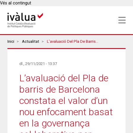
Vés al contingut
Breadcrumbs
Inici
Actualitat
L’avaluació Del Pla De Barris De Barcelona Constata El Valor D’un Nou Enfocament Basat En La Governança Col·laborativa Per Aplicar Polítiques Transversals A Les Realitats De Diferents Territoris
dl., 29/11/2021 - 13:37
L’avaluació del Pla de
barris de Barcelona
constata el valor d’un
nou enfocament basat
en la governança