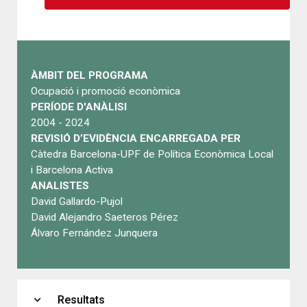
ÀMBIT DEL PROGRAMA
Ocupació i promoció econòmica
PERÍODE D'ANÀLISI
2004 - 2024
REVISIÓ D’EVIDÈNCIA ENCARREGADA PER
Càtedra Barcelona-UPF de Política Econòmica Local
i Barcelona Activa
ANALISTES
David Gallardo-Pujol
David Alejandro Saeteros Pérez
Álvaro Fernández Junquera
expand_more
Resultats