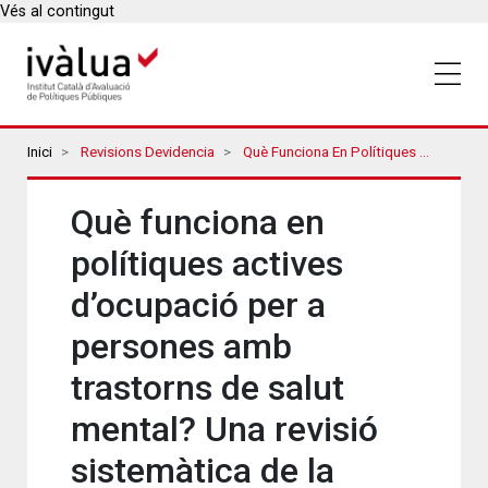
Vés al contingut
Breadcrumbs
Inici
Revisions Devidencia
Què Funciona En Polítiques Actives D’ocupació Per A Persones Amb Trastorns De Salut Mental? Una Revisió Sistemàtica De La Literatura
Què funciona en
polítiques actives
d’ocupació per a
persones amb
trastorns de salut
mental? Una revisió
sistemàtica de la