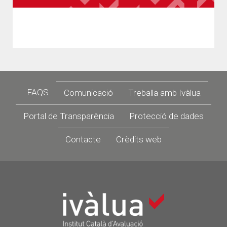
Footer
FAQS
Comunicació
Treballa amb Ivàlua
Portal de Transparència
Protecció de dades
Contacte
Crèdits web