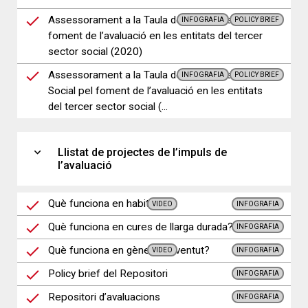
Assessorament a la Taula del Tercer Sector pel
INFOGRAFIA
POLICY BRIEF
foment de l’avaluació en les entitats del tercer
sector social (2020)
Assessorament a la Taula del Tercer Sector
INFOGRAFIA
POLICY BRIEF
Social pel foment de l’avaluació en les entitats
del tercer sector social (...
expand_more
Llistat de projectes de l’impuls de
l’avaluació
Què funciona en habitatge?
VIDEO
INFOGRAFIA
Què funciona en cures de llarga durada?
INFOGRAFIA
Què funciona en gènere i joventut?
VIDEO
INFOGRAFIA
Policy brief del Repositori
INFOGRAFIA
Repositori d’avaluacions
INFOGRAFIA