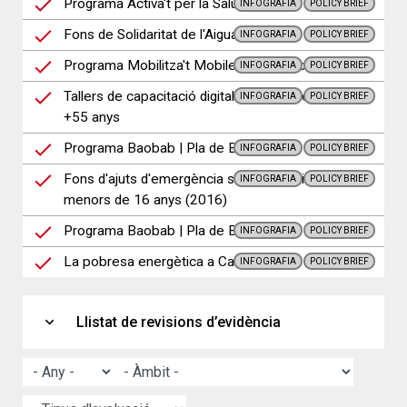
Programa Activa't per la Salut Mental
INFOGRAFIA
POLICY BRIEF
Fons de Solidaritat de l'Aigua
INFOGRAFIA
POLICY BRIEF
Programa Mobilitza't Mobile de Barcelona Activa
INFOGRAFIA
POLICY BRIEF
Tallers de capacitació digital per a persones de
INFOGRAFIA
POLICY BRIEF
+55 anys
Programa Baobab | Pla de Barris 2017
INFOGRAFIA
POLICY BRIEF
Fons d'ajuts d'emergència social per a infants
INFOGRAFIA
POLICY BRIEF
menors de 16 anys (2016)
Programa Baobab | Pla de Barris 2018
INFOGRAFIA
POLICY BRIEF
La pobresa energètica a Catalunya
INFOGRAFIA
POLICY BRIEF
expand_more
Llistat de revisions d’evidència