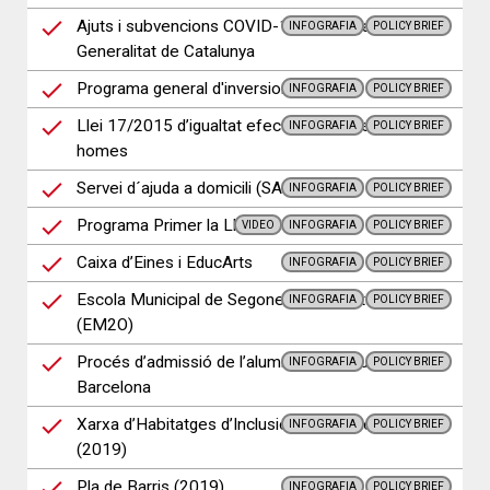
Ajuts i subvencions COVID-19 desplegats per la
INFOGRAFIA
POLICY BRIEF
Generalitat de Catalunya
Programa general d'inversions
INFOGRAFIA
POLICY BRIEF
Llei 17/2015 d’igualtat efectiva de dones i
INFOGRAFIA
POLICY BRIEF
homes
Servei d´ajuda a domicili (SAD)
INFOGRAFIA
POLICY BRIEF
Programa Primer la Llar
VIDEO
INFOGRAFIA
POLICY BRIEF
Caixa d’Eines i EducArts
INFOGRAFIA
POLICY BRIEF
Escola Municipal de Segones Oportunitats
INFOGRAFIA
POLICY BRIEF
(EM2O)
Procés d’admissió de l’alumnat de la ciutat de
INFOGRAFIA
POLICY BRIEF
Barcelona
Xarxa d’Habitatges d’Inclusió de Barcelona
INFOGRAFIA
POLICY BRIEF
(2019)
Pla de Barris (2019)
INFOGRAFIA
POLICY BRIEF