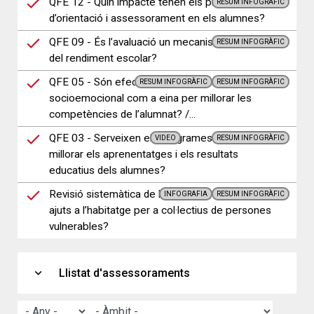
QFE 12 - Quin impacte tenen els programes
RESUM INFOGRÀFIC
d’orientació i assessorament en els alumnes?
QFE 09 - És l’avaluació un mecanisme de millora
RESUM INFOGRÀFIC
del rendiment escolar?
QFE 05 - Són efectius els programes d’educació
RESUM INFOGRÀFIC
RESUM INFOGRÀFIC
socioemocional com a eina per millorar les
competències de l’alumnat? /...
QFE 03 - Serveixen els programes d’estiu per
VIDEO
RESUM INFOGRÀFIC
millorar els aprenentatges i els resultats
educatius dels alumnes?
Revisió sistemàtica de literatura: Què funciona en
INFOGRAFIA
RESUM INFOGRÀFIC
ajuts a l’habitatge per a col·lectius de persones
vulnerables?
expand_more
Llistat d'assessoraments