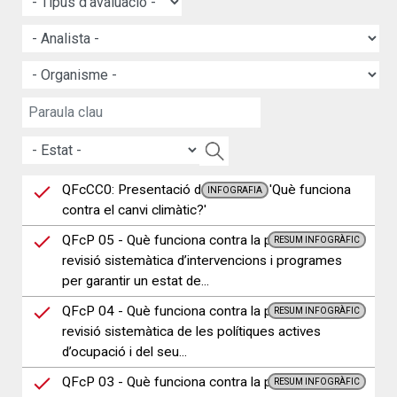
QFcCC0: Presentació del projecte 'Què funciona
INFOGRAFIA
contra el canvi climàtic?'
QFcP 05 - Què funciona contra la pobresa? Una
RESUM INFOGRÀFIC
revisió sistemàtica d’intervencions i programes
per garantir un estat de...
QFcP 04 - Què funciona contra la pobresa? Una
RESUM INFOGRÀFIC
revisió sistemàtica de les polítiques actives
d’ocupació i del seu...
QFcP 03 - Què funciona contra la pobresa?
RESUM INFOGRÀFIC