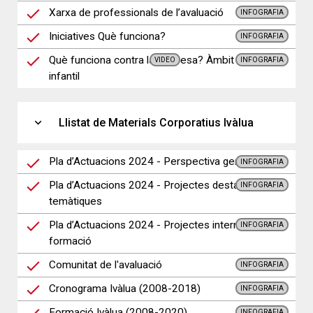
Xarxa de professionals de l’avaluació
INFOGRAFIA
Iniciatives Què funciona?
INFOGRAFIA
Què funciona contra la Pobresa? Àmbit Pobresa
VIDEO
INFOGRAFIA
infantil
expand_more
Llistat de Materials Corporatius Ivàlua
Pla d’Actuacions 2024 - Perspectiva general
INFOGRAFIA
Pla d’Actuacions 2024 - Projectes destacats per
INFOGRAFIA
temàtiques
Pla d’Actuacions 2024 - Projectes interns i
INFOGRAFIA
formació
Comunitat de l'avaluació
INFOGRAFIA
Cronograma Ivàlua (2008-2018)
INFOGRAFIA
Formació Ivàlua (2008-2020)
INFOGRAFIA