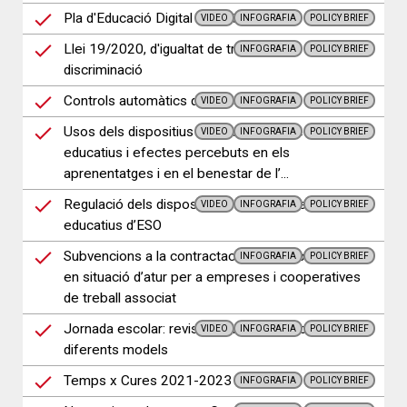
Pla d'Educació Digital de Catalunya
VIDEO
INFOGRAFIA
POLICY BRIEF
Llei 19/2020, d'igualtat de tracte i no-
INFOGRAFIA
POLICY BRIEF
discriminació
Controls automàtics de velocitat
VIDEO
INFOGRAFIA
POLICY BRIEF
Usos dels dispositius digitals als centres
VIDEO
INFOGRAFIA
POLICY BRIEF
educatius i efectes percebuts en els
aprenentatges i en el benestar de l’...
Regulació dels dispositius mòbils als centres
VIDEO
INFOGRAFIA
POLICY BRIEF
educatius d’ESO
Subvencions a la contractació de persones joves
INFOGRAFIA
POLICY BRIEF
en situació d’atur per a empreses i cooperatives
de treball associat
Jornada escolar: revisió d'evidències sobre
VIDEO
INFOGRAFIA
POLICY BRIEF
diferents models
Temps x Cures 2021-2023
INFOGRAFIA
POLICY BRIEF