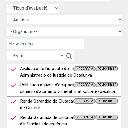
Avaluació de l'impacte del Teletreball
INFOGRAFIA
POLICY BRIEF
Administració de justícia de Catalunya
Polítiques actives d'ocupació de persones en
INFOGRAFIA
POLICY BRIEF
situació d'atur amb vulnerabilitat social específica
Renda Garantida de Ciutadania amb Perspectiva
INFOGRAFIA
POLICY BRIEF
de Gènere
Renda Garantida de Ciutadania amb Perspectiva
INFOGRAFIA
POLICY BRIEF
d'Infància i adolescència