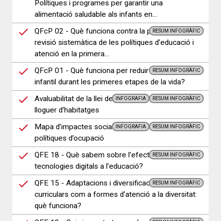
Polítiques i programes per garantir una
alimentació saludable als infants en...
QFcP 02 - Què funciona contra la pobresa? Una
RESUM INFOGRÀFIC
revisió sistemàtica de les polítiques d’educació i
atenció en la primera...
QFcP 01 - Què funciona per reduir la pobresa
RESUM INFOGRÀFIC
infantil durant les primeres etapes de la vida?
Avaluabilitat de la llei de contenció dels preus del
INFOGRAFIA
RESUM INFOGRÀFIC
lloguer d’habitatges
Mapa d’impactes socials per a l’avaluació de
INFOGRAFIA
RESUM INFOGRÀFIC
polítiques d’ocupació
QFE 18 - Què sabem sobre l’efectivitat de les
RESUM INFOGRÀFIC
tecnologies digitals a l’educació?
QFE 15 - Adaptacions i diversificacions
RESUM INFOGRÀFIC
curriculars com a formes d’atenció a la diversitat:
què funciona?