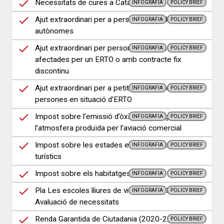
Necessitats de cures a Catalunya
INFOGRAFIA
POLICY BRIEF
Ajut extraordinari per a persones treballadores
INFOGRAFIA
POLICY BRIEF
autònomes
Ajut extraordinari per persones treballadores
INFOGRAFIA
POLICY BRIEF
afectades per un ERTO o amb contracte fix
discontinu
Ajut extraordinari per a petites empreses amb
INFOGRAFIA
POLICY BRIEF
persones en situació d’ERTO
Impost sobre l’emissió d’òxids de nitrogen a
INFOGRAFIA
POLICY BRIEF
l’atmosfera produïda per l’aviació comercial
Impost sobre les estades en establiments
INFOGRAFIA
POLICY BRIEF
turístics
Impost sobre els habitatges buits
INFOGRAFIA
POLICY BRIEF
Pla Les escoles lliures de violències (Pla LELV) -
INFOGRAFIA
POLICY BRIEF
Avaluació de necessitats
Renda Garantida de Ciutadania (2020-22)
POLICY BRIEF