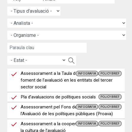
Assessorament a la Taula del Tercer Sector pel
INFOGRAFIA
POLICY BRIEF
foment de l’avaluació en les entitats del tercer
sector social
Pla d’avaluacions de polítiques socials
POLICY BRIEF
Assessorament pel Fons de Promoció per a
INFOGRAFIA
POLICY BRIEF
l’Avaluació de les polítiques públiques (Proava)
Assessorament a la cooperació per a promoure
INFOGRAFIA
POLICY BRIEF
la cultura de l’avaluació