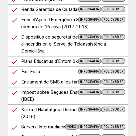
Renda Garantida de Ciutadania (2017-20)
INFOGRAFIA
POLICY BRIEF
Fons d’Ajuts d’Emergència Social per a Infants
INFOGRAFIA
POLICY BRIEF
menors de 16 anys (2017-2018)
Dispositius de seguretat per la prevenció
INFOGRAFIA
POLICY BRIEF
d’incendis en el Servei de Teleassistència
Domiciliària
Plans Educatius d’Entorn 0-20
INFOGRAFIA
POLICY BRIEF
Èxit Estiu
INFOGRAFIA
POLICY BRIEF
Enviament de SMS a les famílies - Èxit Estiu
INFOGRAFIA
POLICY BRIEF
Impost sobre Begudes Ensucrades Envasades
INFOGRAFIA
POLICY BRIEF
(IBEE)
Xarxa d’Habitatges d’Inclusió de Barcelona
INFOGRAFIA
POLICY BRIEF
(2016)
Servei d’Intermediació en Deutes de l’Habitatge
VIDEO
INFOGRAFIA
POLICY BRIEF