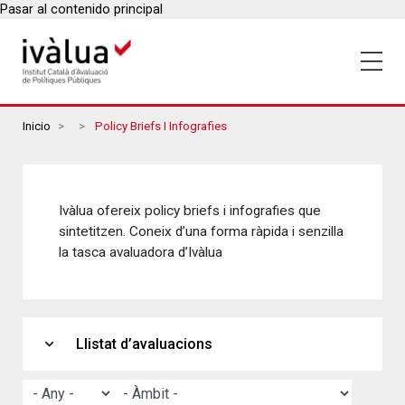
Pasar al contenido principal
Breadcrumbs
Inicio
Policy Briefs I Infografies
Ivàlua ofereix policy briefs i infografies que
sintetitzen. Coneix d’una forma ràpida i senzilla
la tasca avaluadora d’Ivàlua
expand_more
Llistat d’avaluacions